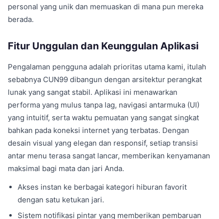
personal yang unik dan memuaskan di mana pun mereka
berada.
Fitur Unggulan dan Keunggulan Aplikasi
Pengalaman pengguna adalah prioritas utama kami, itulah
sebabnya CUN99 dibangun dengan arsitektur perangkat
lunak yang sangat stabil. Aplikasi ini menawarkan
performa yang mulus tanpa lag, navigasi antarmuka (UI)
yang intuitif, serta waktu pemuatan yang sangat singkat
bahkan pada koneksi internet yang terbatas. Dengan
desain visual yang elegan dan responsif, setiap transisi
antar menu terasa sangat lancar, memberikan kenyamanan
maksimal bagi mata dan jari Anda.
Akses instan ke berbagai kategori hiburan favorit
dengan satu ketukan jari.
Sistem notifikasi pintar yang memberikan pembaruan