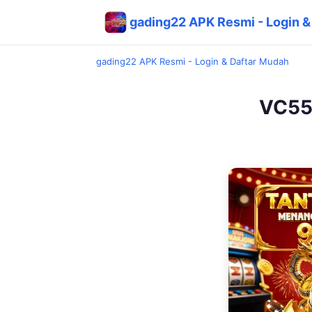
gading22 APK Resmi - Login &
gading22 APK Resmi - Login & Daftar Mudah
VC55: