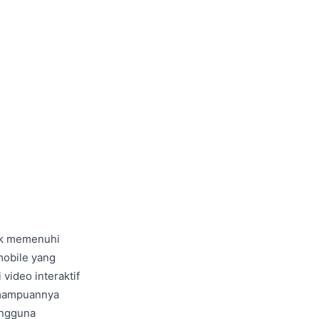
tuk memenuhi
mobile yang
video interaktif
kemampuannya
engguna