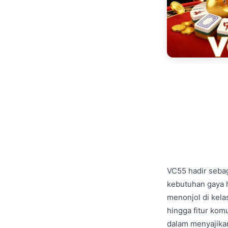
VC55 hadir sebag
kebutuhan gaya 
menonjol di kela
hingga fitur kom
dalam menyajikan